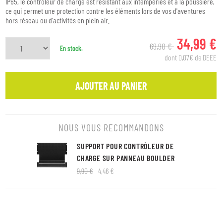
IP65, le contrôleur de charge est résistant aux intempéries et à la poussière,
ce qui permet une protection contre les éléments lors de vos d'aventures
hors réseau ou d'activités en plein air.
34,99 €
69,90 €
En stock.
dont 0,07€ de DEEE
AJOUTER AU PANIER
NOUS VOUS RECOMMANDONS
SUPPORT POUR CONTRÔLEUR DE
CHARGE SUR PANNEAU BOULDER
9,90 €
4,46 €